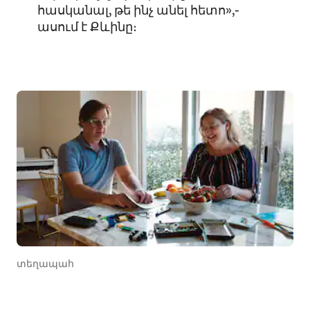
հասկանալ, թե ինչ անել հետո»,-
ասում է Քևինը։
տեղապահ