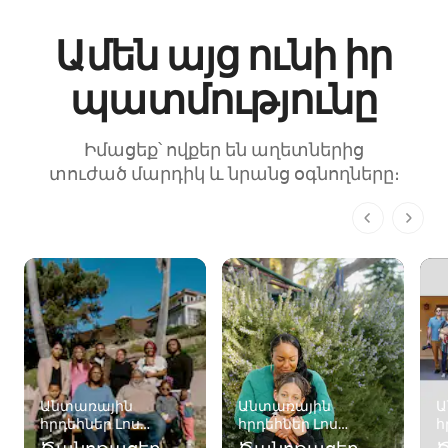
Ամեն այց ունի իր
պատմությունը
Իմացեք՝ ովքեր են աղետներից
տուժած մարդիկ և նրանց օգնողները։
Էջ 1՝ 1-ից
Անտառային
Անտառային
Ա
հրդեհներ Լոս
հրդեհներ Լոս
հ
Անջելեսում
Անջելեսում
Ա